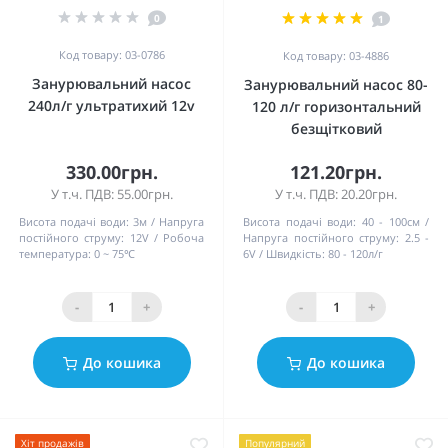
0
1
Код товару: 03-0786
Код товару: 03-4886
Занурювальний насос
Занурювальний насос 80-
240л/г ультратихий 12v
120 л/г горизонтальний
безщітковий
330.00грн.
121.20грн.
У т.ч. ПДВ: 55.00грн.
У т.ч. ПДВ: 20.20грн.
Висота подачі води:
3м
Напруга
Висота подачі води:
40 - 100см
постійного струму:
12V
Робоча
Напруга постійного струму:
2.5 -
температура:
0 ~ 75℃
6V
Швидкість:
80 - 120л/г
-
+
-
+
До кошика
До кошика
Хіт продажів
Популярний