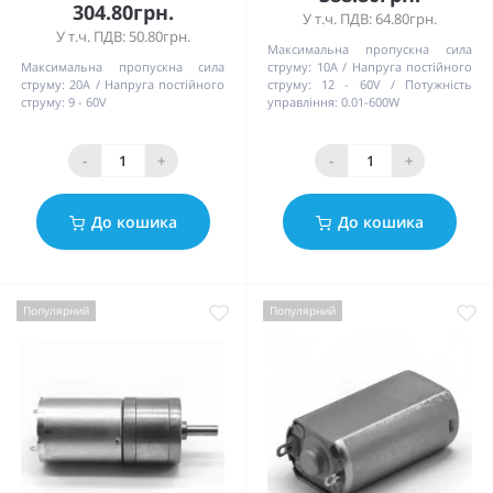
304.80грн.
У т.ч. ПДВ: 64.80грн.
У т.ч. ПДВ: 50.80грн.
Максимальна пропускна сила
Максимальна пропускна сила
струму:
10А
Напруга постійного
струму:
20А
Напруга постійного
струму:
12 - 60V
Потужність
струму:
9 - 60V
управління:
0.01-600W
-
+
-
+
До кошика
До кошика
Популярний
Популярний