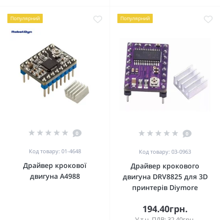
Популярний
Популярний
0
0
Код товару: 01-4648
Код товару: 03-0963
Драйвер крокової
Драйвер крокового
двигуна A4988
двигуна DRV8825 для 3D
принтерів Diymore
194.40грн.
У т.ч. ПДВ: 32.40грн.