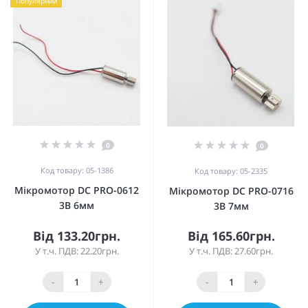
Популярний
0
0
Код товару: 05-1386
Код товару: 05-2335
Мікромотор DC PRO-0612
Мікромотор DC PRO-0716
3В 6мм
3В 7мм
Від 133.20грн.
Від 165.60грн.
У т.ч. ПДВ: 22.20грн.
У т.ч. ПДВ: 27.60грн.
-
+
-
+