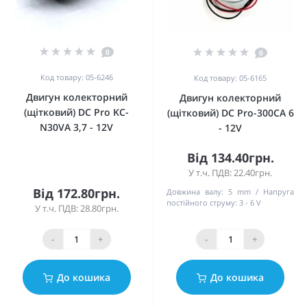
0
0
Код товару: 05-6246
Код товару: 05-6165
Двигун колекторний
Двигун колекторний
(щітковий) DC Pro KC-
(щітковий) DC Pro-300CA 6
N30VA 3,7 - 12V
- 12V
Від 134.40грн.
У т.ч. ПДВ: 22.40грн.
Від 172.80грн.
Довжина валу:
5 mm
Напруга
постійного струму:
3 - 6 V
У т.ч. ПДВ: 28.80грн.
-
+
-
+
До кошика
До кошика