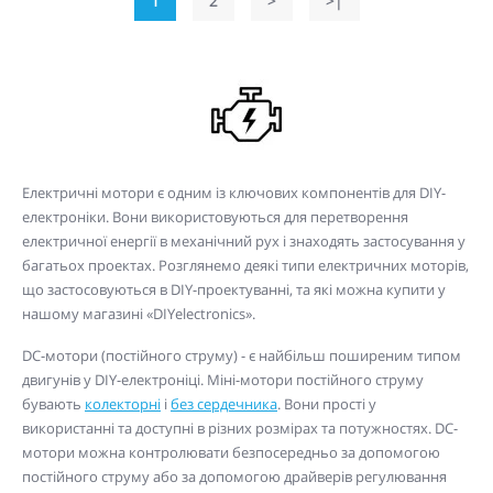
1
2
>
>|
Електричні мотори є одним із ключових компонентів для DIY-
електроніки. Вони використовуються для перетворення
електричної енергії в механічний рух і знаходять застосування у
багатьох проектах. Розглянемо деякі типи електричних моторів,
що застосовуються в DIY-проектуванні, та які можна купити у
нашому магазині «DIYelectronics».
DC-мотори (постійного струму) - є найбільш поширеним типом
двигунів у DIY-електроніці. Міні-мотори постійного струму
бувають
колекторні
і
без сердечника
. Вони прості у
використанні та доступні в різних розмірах та потужностях. DC-
мотори можна контролювати безпосередньо за допомогою
постійного струму або за допомогою драйверів регулювання