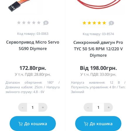
0
1
Код товару: 03-0063
Код товару: 03-8574
Сервопривод Micro Servo
Синхронний двигун Pro
SG90 Diymore
TYC 50 5/6 RPM 12/220 V
Diymore
172.80грн.
Від 198.00грн.
У т.ч. ПДВ: 28.80грн.
У т.ч. ПДВ: 33.00грн.
Діапазон обертання:
180°
Напруга живлення:
12 В
Довжина кабеля:
25cm
Напруга
Потужність управління:
4 Вт
Тип:
змінного струму:
4.8 - 6V
Змінний
-
+
-
+
До кошика
До кошика