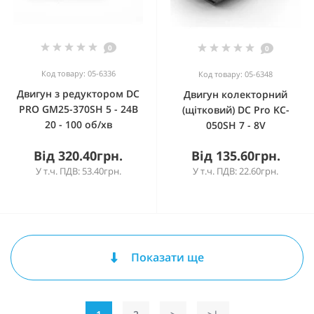
0
0
Код товару: 05-6336
Код товару: 05-6348
Двигун з редуктором DC
Двигун колекторний
PRO GM25-370SH 5 - 24В
(щітковий) DC Pro KC-
20 - 100 об/хв
050SH 7 - 8V
Від 320.40грн.
Від 135.60грн.
У т.ч. ПДВ: 53.40грн.
У т.ч. ПДВ: 22.60грн.
Показати ще