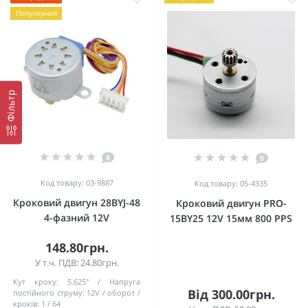
Популярний
Фільтр
0
0
Код товару: 03-9887
Код товару: 05-4335
Кроковий двигун 28BYJ-48
Кроковий двигун PRO-
4-фазний 12V
15BY25 12V 15мм 800 PPS
148.80грн.
У т.ч. ПДВ: 24.80грн.
Кут кроку:
5.625°
Напруга
Від 300.00грн.
постійного струму:
12V
оборот /
кроків:
1 / 64