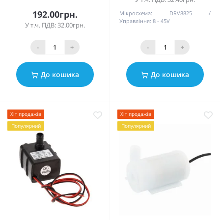
192.00грн.
Мікросхема:
DRV8825
Управління:
8 - 45V
У т.ч. ПДВ: 32.00грн.
-
+
-
+
До кошика
До кошика
Хіт продажів
Хіт продажів
Популярний
Популярний