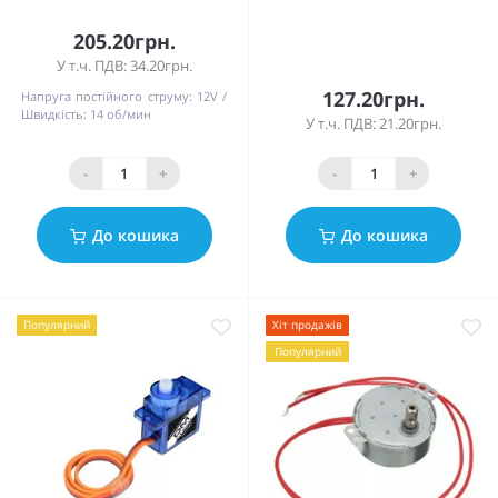
205.20грн.
У т.ч. ПДВ: 34.20грн.
127.20грн.
Напруга постійного струму:
12V
Швидкість:
14 об/мин
У т.ч. ПДВ: 21.20грн.
-
+
-
+
До кошика
До кошика
Популярний
Хіт продажів
Популярний