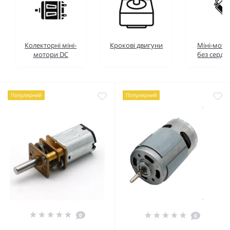
Колекторні міні-
Крокові двигуни
Міні-мото
мотори DC
без серде
Популярний
Популярний
0
0