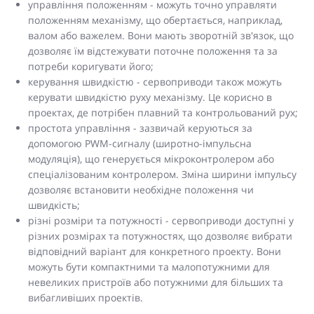
управління положенням - можуть точно управляти
положенням механізму, що обертається, наприклад,
валом або важелем. Вони мають зворотній зв'язок, що
дозволяє їм відстежувати поточне положення та за
потреби коригувати його;
керування швидкістю - сервоприводи також можуть
керувати швидкістю руху механізму. Це корисно в
проектах, де потрібен плавний та контрольований рух;
простота управління - зазвичай керуються за
допомогою PWM-сигналу (широтно-імпульсна
модуляція), що генерується мікроконтролером або
спеціалізованим контролером. Зміна ширини імпульсу
дозволяє встановити необхідне положення чи
швидкість;
різні розміри та потужності - сервоприводи доступні у
різних розмірах та потужностях, що дозволяє вибрати
відповідний варіант для конкретного проекту. Вони
можуть бути компактними та малопотужними для
невеликих пристроїв або потужними для більших та
вибагливіших проектів.