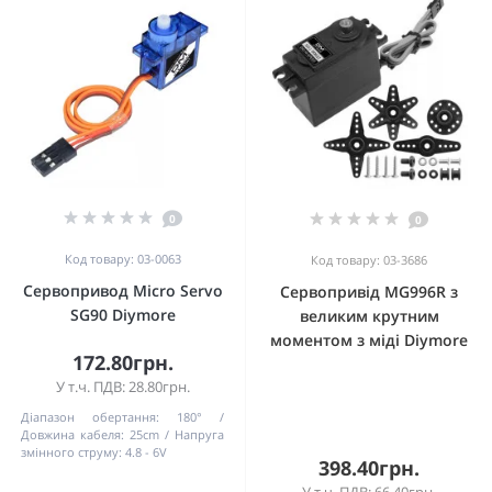
0
0
Код товару: 03-0063
Код товару: 03-3686
Сервопривод Micro Servo
Сервопривід MG996R з
SG90 Diymore
великим крутним
моментом з міді Diymore
172.80грн.
У т.ч. ПДВ: 28.80грн.
Діапазон обертання:
180°
Довжина кабеля:
25cm
Напруга
змінного струму:
4.8 - 6V
398.40грн.