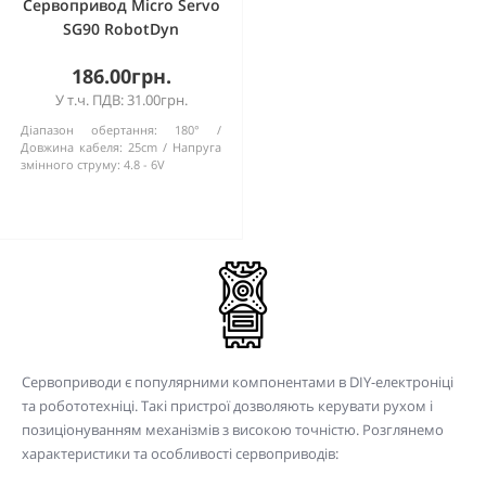
Сервопривод Micro Servo
SG90 RobotDyn
186.00грн.
У т.ч. ПДВ: 31.00грн.
Діапазон обертання:
180°
Довжина кабеля:
25cm
Напруга
змінного струму:
4.8 - 6V
Сервоприводи є популярними компонентами в DIY-електроніці
та робототехніці. Такі пристрої дозволяють керувати рухом і
позиціонуванням механізмів з високою точністю. Розглянемо
характеристики та особливості сервоприводів: