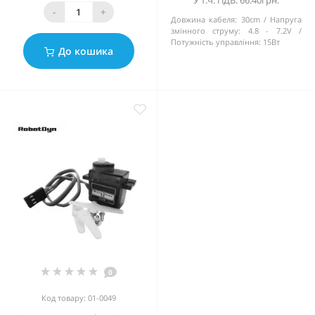
У т.ч. ПДВ: 66.40грн.
-
+
Довжина кабеля:
30cm
Напруга
змінного струму:
4.8 - 7.2V
Потужність управління:
15Вт
До кошика
0
Код товару: 01-0049