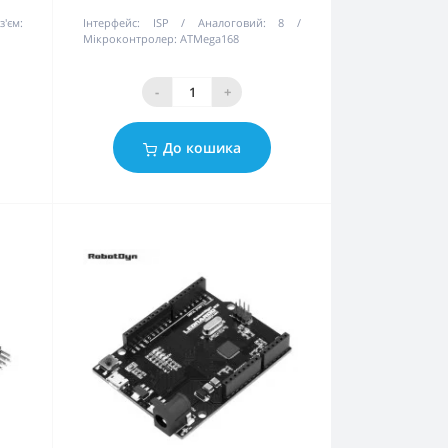
з'єм:
Інтерфейс:
ISP
Аналоговий:
8
Мікроконтролер:
ATMega168
-
+
До кошика