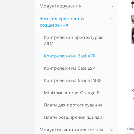
Модулі керування
Вологість
Газ
Контролери і плати
Драйвери
розширення
Енкодери
Клавіатури
Контролери з архітектурою
Звук
Кнопки
ARM
Простір і положення
Регулятори
Контролери на базі AVR
Різне
Реле управління
Контролери на базі ESP
Рух
Контролери на базі STM32
К
Світло і освітлення
Мінікомп'ютери Orange Pi
Температура
Плати для прототипування
Час
Плати розширення (шилди)
Пла
Модулі бездротових систем