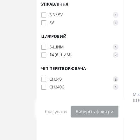
УПРАВЛІННЯ
3.3 / 5V
1
5V
1
ЦИФРОВИЙ
5-ШИМ
1
14 (6-ШИМ)
2
ЧІП ПЕРЕТВОРЮВАЧА
CH340
3
CH340G
1
Мік
з з
Скасувати
Виберіть фільтри