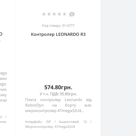
0
Код товару: 01-6777
RO
Контролер LEONARDO R3
0
Mega
рами
ga.
574.80грн.
ичих
У т.ч. ПДВ: 95.80грн.
ному
Плата контролер Leonardo від
mel
RobotDyn на борту має
мікроконтролер ATmega32U4...
AU
ння:
Інтерфейс:
ISP
Аналоговий:
12
Мікроконтролер:
ATmega32U4