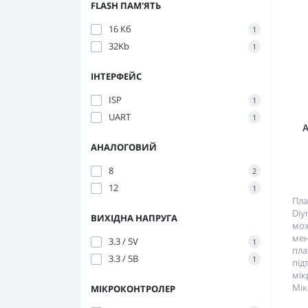
FLASH ПАМ'ЯТЬ
16 Кб
1
32Kb
1
ІНТЕРФЕЙС
ISP
1
UART
1
АНАЛОГОВИЙ
8
2
12
1
Пла
Diy
ВИХІДНА НАПРУГА
мож
мен
3.3 / 5V
1
пл
3.3 / 5В
1
п
мік
Мік
МІКРОКОНТРОЛЕР