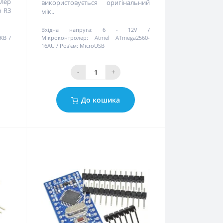
олер
використовується оригінальний
o R3
мік..
Вхідна напруга:
6 - 12V
 KB
Мікроконтролер:
Atmel ATmega2560-
16AU
Роз'єм:
MicroUSB
-
+
До кошика