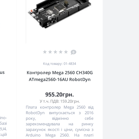
0
Код товару: 01-4834
us
Контролер Mega 2560 CH340G
ATmega2560-16AU RobotDyn
955.20грн.
У т.ч. ПДВ: 159.20грн.
Плата контролер Mega 2560 від
RobotDyn випускається з 2016
ino-
року, відмінно себе
базі
зарекомендувала на ринку
U4.
зарахунок якості і ціни, сумісна з
кцій
Arduino Mega 2560. На платі