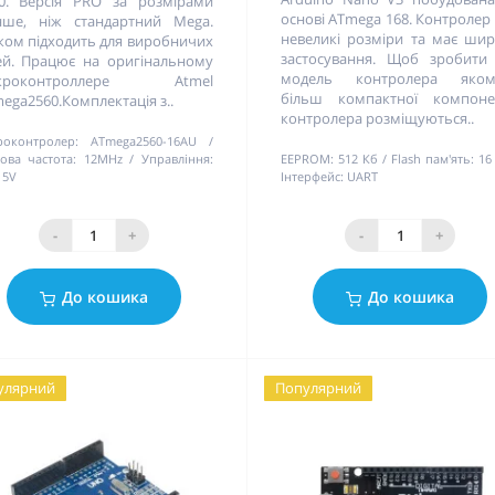
0. Версія PRO за розмірами
основі ATmega 168. Контролер
ше, ніж стандартний Mega.
невеликі розміри та має ши
ком підходить для виробничих
застосування. Щоб зробити
ей. Працює на оригінальному
модель контролера яком
кроконтроллере Atmel
більш компактної компоне
ega2560.Комплектація з..
контролера розміщуються..
роконтролер:
ATmega2560-16AU
ова частота:
12MHz
Управління:
EEPROM:
512 Кб
Flash пам'ять:
16
/ 5V
Інтерфейс:
UART
-
+
-
+
До кошика
До кошика
улярний
Популярний