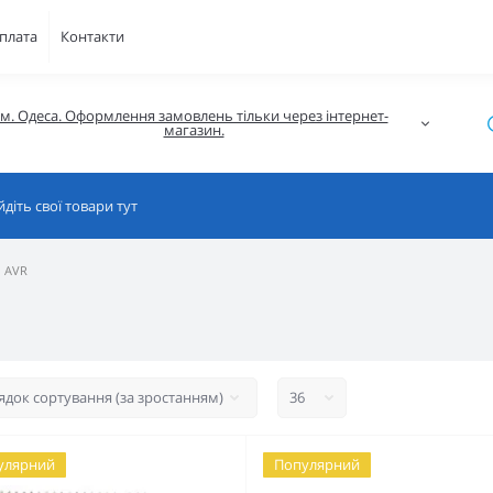
плата
Контакти
м. Одеса. Оформлення замовлень тільки через інтернет-
магазин.
і AVR
улярний
Популярний