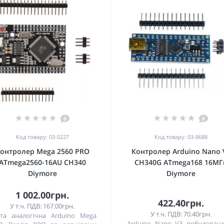
0
0
Код товару: 03-0227
Код товару: 03-8688
онтролер Mega 2560 PRO
Контролер Arduino Nano 
ATmega2560-16AU CH340
CH340G ATmega168 16МГ
Diymore
Diymore
1 002.00грн.
422.40грн.
У т.ч. ПДВ: 167.00грн.
У т.ч. ПДВ: 70.40грн.
та аналогічна Arduino Mega
Arduino Nano V3 побудован