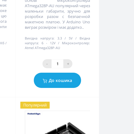
основі мікроконтролера
 має
ATmega328P-AU популярний через
роке
маленьки габарити, зручно для
 цю
розробки разом с безпаєчной
ога
макетною платою. У Arduino Uno
нти
виграє розміром і має додатко..
Вихідна напруга:
3.3 / 5V
Вхідна
 Кб
напруга:
6 - 12V
Мікроконтролер:
Atmel ATmega328P-AU
-
+
До кошика
Популярний