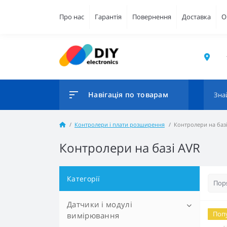
Про нас
Гарантія
Повернення
Доставка
О
Навігація по товарам
Контролери і плати розширення
Контролери на баз
Контролери на базі AVR
Категорії
Датчики і модулі
Поп
вимірювання