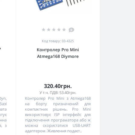
0
Код товару: 03-4325
7
Контролер Pro Mini
Atmega168 Diymore
320.40грн.
У т.ч. ПДВ: 53.40грн.
Dyn,
Контролер Pro Mini з Atmega168
азі
на борту призначений для
лата
компактних рішень. Pro Mini
штує
використовує ISP інтерфейс для
нна
підключення програматора або ж
а, з
можна скористатися USB-UART
адаптером. Живлення подаєт..