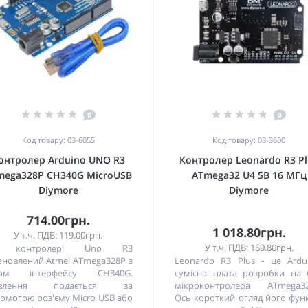
0
0
Код товару: 03-6055
Код товару: 03-3600
онтролер Arduino UNO R3
Контролер Leonardo R3 Pl
mega328P CH340G MicroUSB
ATmega32 U4 5В 16 МГц
Diymore
Diymore
714.00грн.
1 018.80грн.
У т.ч. ПДВ: 119.00грн.
У т.ч. ПДВ: 169.80грн.
 контролері Uno R3
ановлений Atmel ATmega328P з
Leonardo R3 Plus - це Ardu
пом інтерфейсу CH340G.
сумісна плата розробки на 
влення подається за
мікроконтролера ATmega32
омогою роз'єму Micro USB або
Ось короткий огляд його фун