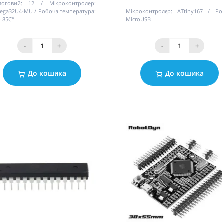
логовий:
12
Мікроконтролер:
ega32U4-MU
Робоча температура:
Мікроконтролер:
ATtiny167
Ро
- 85С°
MicroUSB
-
+
-
+
До кошика
До кошика