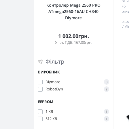
ж ч
Контролер Mega 2560 PRO
(6
жив
ATmega2560-16AU CH340
Diymore
Ана
Мі
1 002.00грн.
У т.ч. ПДВ: 167.00грн.
Фільтр
ВИРОБНИК
Diymore
8
RobotDyn
2
EEPROM
1 KB
1
512 Кб
1