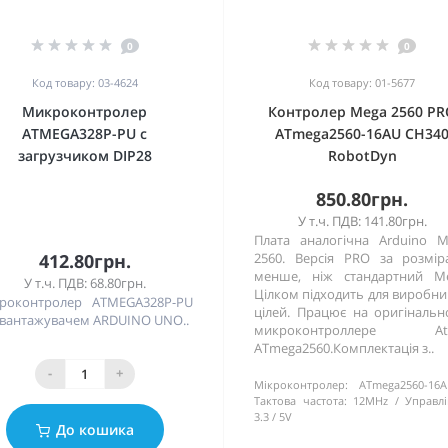
0
0
Код товару: 03-4624
Код товару: 01-5677
Микроконтролер
Контролер Mega 2560 P
ATMEGA328P-PU с
ATmega2560-16AU CH34
загрузчиком DIP28
RobotDyn
850.80грн.
У т.ч. ПДВ: 141.80грн.
Плата аналогічна Arduino 
412.80грн.
2560. Версія PRO за розмі
менше, ніж стандартний Me
У т.ч. ПДВ: 68.80грн.
Цілком підходить для виробн
роконтролер ATMEGA328P-PU
цілей. Працює на оригіналь
авантажувачем ARDUINO UNO..
микроконтроллере At
ATmega2560.Комплектація з..
-
+
Мікроконтролер:
ATmega2560-16
Тактова частота:
12MHz
Управлі
3.3 / 5V
До кошика