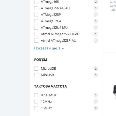
ATmega168
2
Ана
ATm
ATmega2560-16AU
1
−40 
ATMega328P
1
ATmega32U4
1
ATmega32U4-MU
1
Atmel ATmega2560-16AU
1
Atmel ATmega328P-AU
1
Показати ще 1
РОЗ'ЄМ
MicroUSB
3
MiniUSB
1
ТАКТОВА ЧАСТОТА
8 / 16MHz
1
12MHz
1
16MHz
2