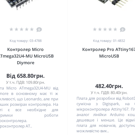
0
0
Код товару: 03-4788
Код товару: 01-4832
Контролер Micro
Контролер Pro ATtiny16
ATmega32U4-MU MicroUSB
MicroUSB
Diymore
Від 658.80грн.
У т.ч. ПДВ: 109.80грн.
482.40грн.
та Micro ATmega32U4-MU від
У т.ч. ПДВ: 80.40грн.
more в основному має ті ж
Плата для розробки від Robot
ливості, що Leonardo, але при
сумісна з Digispark, на б
ших розмірах контролера. На
мікроконтролера Attiny167. П
аті є все необхідне для
аналог лінійки Arduino ко
ідтримки роботи
дешевше і менше. Це відмі
роконтролера.
плата для новачків, доступн
роконтролер AT..
можливістю вик..