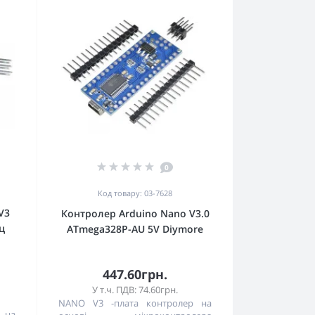
0
Код товару: 03-7628
V3
Контролер Arduino Nano V3.0
ц
ATmega328P-AU 5V Diymore
447.60грн.
У т.ч. ПДВ: 74.60грн.
NANO V3 -плата контролер на
а на