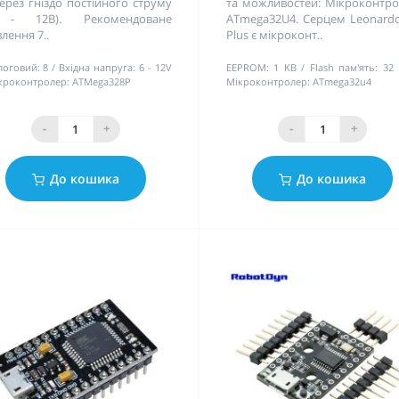
ерез гніздо постійного струму
та можливостей: Мікроконтр
 - 12В). Рекомендоване
ATmega32U4. Серцем Leonard
лення 7..
Plus є мікроконт..
логовий:
8
Вхідна напруга:
6 - 12V
EEPROM:
1 KB
Flash пам'ять:
32
кроконтролер:
ATMega328P
Мікроконтролер:
ATmega32u4
-
+
-
+
До кошика
До кошика