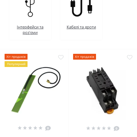
Інтерфейси та
Кабелі та дроти
роз'єми
Хіт продажів
Хіт продажів
Популярний
0
0