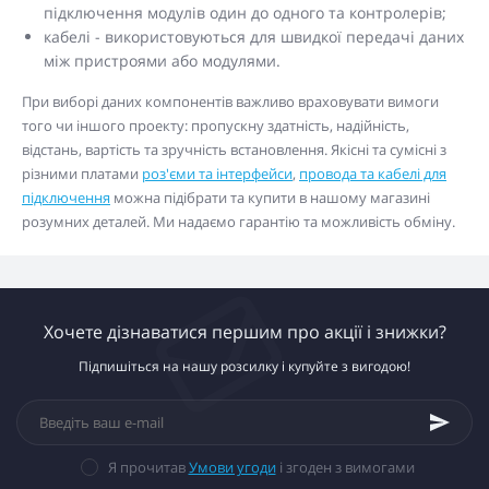
підключення модулів один до одного та контролерів;
кабелі - використовуються для швидкої передачі даних
між пристроями або модулями.
При виборі даних компонентів важливо враховувати вимоги
того чи іншого проекту: пропускну здатність, надійність,
відстань, вартість та зручність встановлення. Якісні та сумісні з
різними платами
роз'єми та інтерфейси
,
провода та кабелі для
підключення
можна підібрати та купити в нашому магазині
розумних деталей. Ми надаємо гарантію та можливість обміну.
Хочете дізнаватися першим про акції і знижки?
Підпишіться на нашу розсилку і купуйте з вигодою!
Я прочитав
Умови угоди
і згоден з вимогами