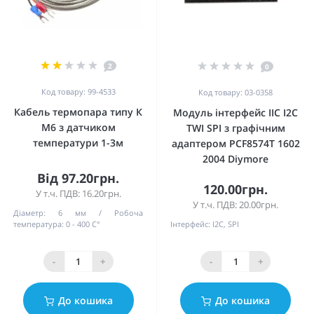
2
0
Код товару: 99-4533
Код товару: 03-0358
Кабель термопара типу К
Модуль інтерфейс IIC I2C
М6 з датчиком
TWI SPI з графічним
температури 1-3м
адаптером PCF8574T 1602
2004 Diymore
Від 97.20грн.
120.00грн.
У т.ч. ПДВ: 16.20грн.
У т.ч. ПДВ: 20.00грн.
Діаметр:
6 мм
Робоча
температура:
0 - 400 С°
Інтерфейс:
I2C, SPI
-
+
-
+
До кошика
До кошика