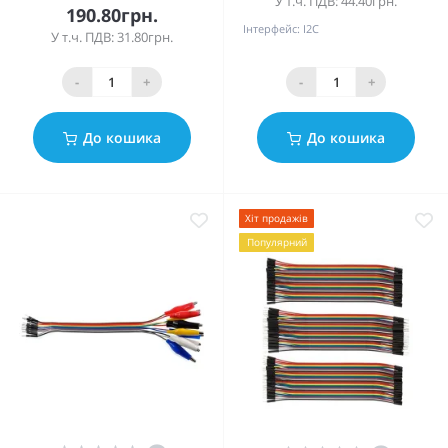
У т.ч. ПДВ: 44.40грн.
190.80грн.
Інтерфейс:
I2C
У т.ч. ПДВ: 31.80грн.
-
+
-
+
До кошика
До кошика
Хіт продажів
Популярний