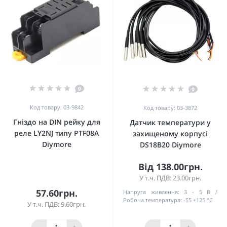
0
0
Код товару: 03-9842
Код товару: 03-3872
Гніздо на DIN рейку для
Датчик температури у
реле LY2NJ типу PTF08A
захищеному корпусі
Diymore
DS18B20 Diymore
Від 138.00грн.
У т.ч. ПДВ: 23.00грн.
57.60грн.
Напруга живлення:
3 - 5 В
Робоча температура:
-55 +125 °C
У т.ч. ПДВ: 9.60грн.
-
+
-
+