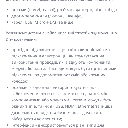
роз'єми (прямі, кутові), роз'єми адаптери, різні гнізда;
дроти-перемички (дюпон), шлейфи;
кабелі USB, Micro-HDMI та інше.
Розглянемо детально найпоширеніші способи підключення в
DIY-проектуванні:
провідне підключення - це найпоширеніший тип
підключення в електроніці. Він ґрунтується на
використанні проводів, які з'єднують компоненти,
модулі або плати. Проводи можуть бути припаяними,
підключені за допомогою роз'ємів або клемних
колодок;
рознімні з'єднання - використовуються для
забезпечення легкого та знімного з'єднання між
компонентами або модулями. Роз'єми можуть бути
різних типів, таких як USB, HDMI, Ethernet та інші, і
дозволяють швидко та безпечно з'єднувати та
від'єднувати компоненти;
інтерфейси - використовуються різні типи для