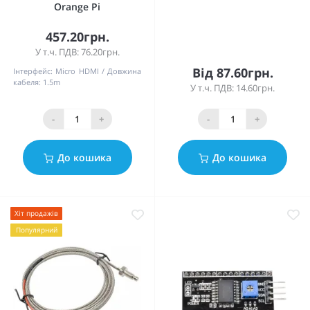
Orange Pi
457.20грн.
У т.ч. ПДВ: 76.20грн.
Від 87.60грн.
Інтерфейс:
Micro HDMI
Довжина
кабеля:
1.5m
У т.ч. ПДВ: 14.60грн.
-
+
-
+
До кошика
До кошика
Хіт продажів
Популярний