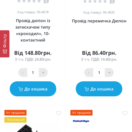
0
0
Код товару: 99-8678
Код товару: 99-4835
Провід дюпон із
Провід перемичка Дюпон
затискачем типу
«крокодил», 10-
Фільтр
контактний
Від 148.80грн.
Від 86.40грн.
У т.ч. ПДВ: 24.80грн.
У т.ч. ПДВ: 14.40грн.
-
+
-
+
До кошика
До кошика
Хіт продажів
Хіт продажів
Популярний