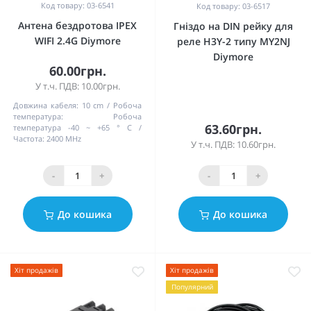
Код товару: 03-6541
Код товару: 03-6517
Антена бездротова IPEX
Гніздо на DIN рейку для
WIFI 2.4G Diymore
реле H3Y-2 типу MY2NJ
Diymore
60.00грн.
У т.ч. ПДВ: 10.00грн.
Довжина кабеля:
10 cm
Робоча
температура:
Робоча
63.60грн.
температура -40 ~ +65 ° С
Частота:
2400 MHz
У т.ч. ПДВ: 10.60грн.
-
+
-
+
До кошика
До кошика
Хіт продажів
Хіт продажів
Популярний