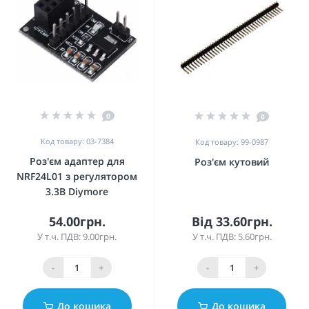
0
0
Код товару: 03-7384
Код товару: 99-0987
Роз'єм адаптер для
Роз'єм кутовий
NRF24L01 з регулятором
3.3В Diymore
54.00грн.
Від 33.60грн.
У т.ч. ПДВ: 9.00грн.
У т.ч. ПДВ: 5.60грн.
-
+
-
+
До кошика
До кошика