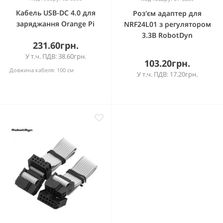
Кабель USB-DC 4.0 для
Роз'єм адаптер для
заряджання Orange Pi
NRF24L01 з регулятором
3.3В RobotDyn
231.60грн.
У т.ч. ПДВ: 38.60грн.
103.20грн.
Довжина кабеля:
100 см
У т.ч. ПДВ: 17.20грн.