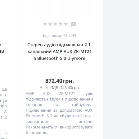
0
Код товару: 03-4453
р
Стерео аудіо підсилювач 2.1-
MB
канальний AMP AUX ZK-MT21
з Bluetooth 5.0 Diymore
872.40грн.
У т.ч. ПДВ: 145.40грн.
 це
AMP AUX ZK-MT21 аудіо
ер,
підсилювач звуку з підключенням
nge
колонок та сабвуфера.
про
Підключення за допомогою AUX,
 2:
Bluetooth 5.0 як вбудованої, так і
us 2
зовнішньої антени.
Рекомендується використовувати
блок живл..
53 /
'ять: