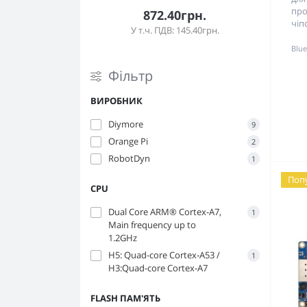
про
872.40грн.
чіп
У т.ч. ПДВ: 145.40грн.
Blue
Фільтр
ВИРОБНИК
Diymore
9
Orange Pi
2
RobotDyn
1
Поп
CPU
Dual Core ARM® Cortex-A7,
1
Main frequency up to
1.2GHz
H5: Quad-core Cortex-A53 /
1
H3:Quad-core Cortex-A7
FLASH ПАМ'ЯТЬ