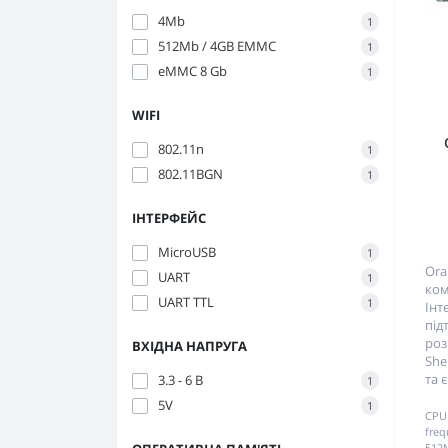
4Mb
1
512Mb / 4GB EMMC
1
eMMC 8 Gb
1
WIFI
802.11n
1
802.11BGN
1
ІНТЕРФЕЙС
MicroUSB
1
Ora
UART
1
ком
UART TTL
1
Ін
під
ро
ВХІДНА НАПРУГА
She
та 
3.3 - 6 В
1
5V
1
CPU
freq
512