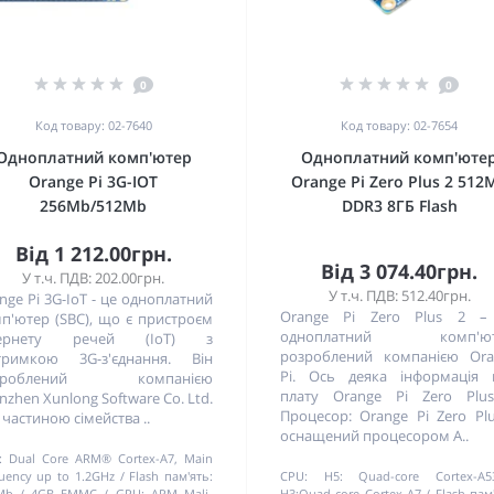
0
0
Код товару: 02-7640
Код товару: 02-7654
Одноплатний комп'ютер
Одноплатний комп'юте
Orange Pi 3G-IOT
Orange Pi Zero Plus 2 512
256Mb/512Mb
DDR3 8ГБ Flash
Від 1 212.00грн.
Від 3 074.40грн.
У т.ч. ПДВ: 202.00грн.
У т.ч. ПДВ: 512.40грн.
nge Pi 3G-IoT - це одноплатний
Orange Pi Zero Plus 2 –
п'ютер (SBC), що є пристроєм
одноплатний комп'ют
тернету речей (IoT) з
розроблений компанією Ora
тримкою 3G-з'єднання. Він
Pi. Ось деяка інформація 
зроблений компанією
плату Orange Pi Zero Plus
nzhen Xunlong Software Co. Ltd.
Процесор: Orange Pi Zero Pl
є частиною сімейства ..
оснащений процесором A..
:
Dual Core ARM® Cortex-A7, Main
uency up to 1.2GHz
Flash пам'ять:
CPU:
H5: Quad-core Cortex-A
Mb / 4GB EMMC
GPU:
ARM Mali-
H3:Quad-core Cortex-A7
Flash пам