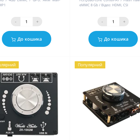
MP1
eMMC 8 Gb
Відео:
HDMI, CSI
-
+
-
+
До кошика
До кошика
улярний
Популярний