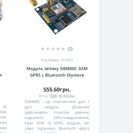
0
Код товару: 03-9523
а
Модуль зв'язку SIM800С GSM
м
GPRS с Bluetooth Diymore
555.60грн.
У т.ч. ПДВ: 92.60грн.
SIM800C - це компактний gsm /
 за
gprs модуль. Дозволяє
Має
здійснювати голосові дзвінки,
дулю
надсилати SMS-повідомлення.
міка
Крім GSM та GPRS, модуль так
ння
само підтримує Bluetooth версії
ктне