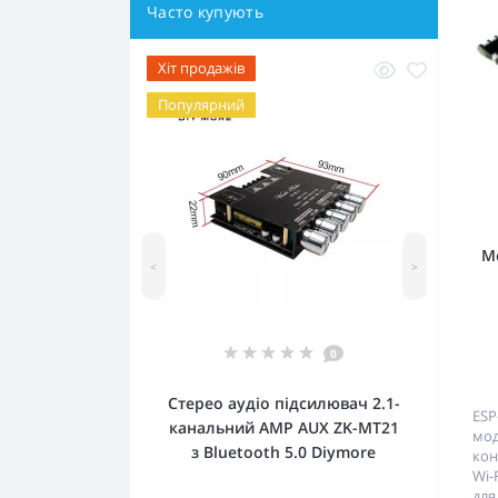
Часто купують
Хіт продажів
Популярний
М
<
>
0
Стерео аудіо підсилювач 2.1-
ESP
канальний AMP AUX ZK-MT21
мо
з Bluetooth 5.0 Diymore
кон
Wi-
дл