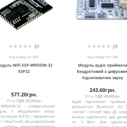
0
0
Код товару: 01-2667
Код товару: 03-1164
одуль WiFi ESP-WROOM-32
Модуль аудіо приймач
ESP32
бездротовий з цифрови
підсилювачем звуку
243.60грн.
577.20грн.
У т.ч. ПДВ: 40.60грн.
У т.ч. ПДВ: 96.20грн.
Аудіо підсилювач приймає
-WROOM-32 - універсальний
допомогою Bluetouth 4.0 
дуль з вбудованим мікро
чистий і гучний звук До мо
тролером ESP32 і підтримкою
можна підключити два дина
Fi + BlueTouth, він розроблений
по 3 Ватт. Для підключе
я роботи енергоефективних
динаміків монтувати 4 конта