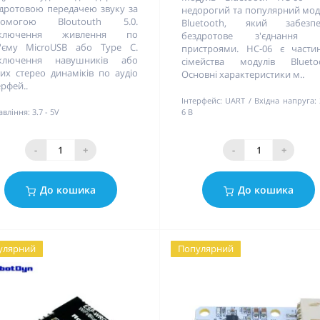
дротовою передачею звуку за
недорогий та популярний мо
помогою Bloutouth 5.0.
Bluetooth, який забезпе
дключення живлення по
бездротове з'єднання 
'єму MicroUSB або Type C.
пристроями. HC-06 є части
дключення навушників або
сімейства модулів Bluetoo
их стерео динаміків по аудіо
Основні характеристики м..
ерфей..
Інтерфейс:
UART
Вхідна напруга:
авління:
3.7 - 5V
6 В
-
+
-
+
До кошика
До кошика
улярний
Популярний