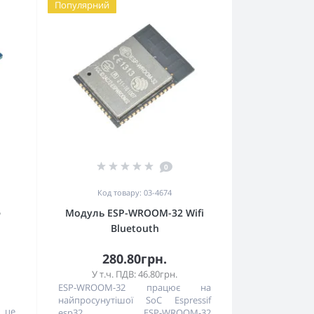
Популярний
0
Код товару: 03-4674
6
Модуль ESP-WROOM-32 Wifi
Bluetouth
280.80грн.
У т.ч. ПДВ: 46.80грн.
ESP-WROOM-32 працює на
найпросунутішої SoC Espressif
 це
esp32, ESP-WROOM-32