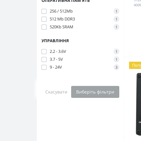
ОПЕРАТИВНА ПАМ'ЯТЬ
400
256 / 512Mb
1
512 Мb DDR3
1
520Kb SRAM
1
УПРАВЛІННЯ
2.2 - 3.6V
1
3.7 - 5V
1
Поп
9 - 24V
3
Скасувати
Виберіть фільтри