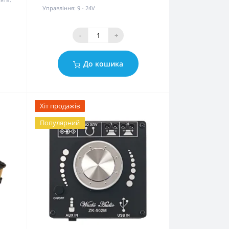
Управління:
9 - 24V
-
+
До кошика
Хіт продажів
Популярний