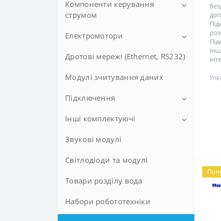
LED матричні дисплеї
Компоненти керування
Блоки живлення (адаптери)
без
струмом
до
Адаптери для дисплеїв
Електричні перетворювачі
Пі
роз
Електромотори
Зарядка
Пі
Семісегментні дисплеї
Логічні конвертери
інш
Опір
Дротові мережі (Ethernet, RS232)
Колекторні міні-мотори DC
інт
Перетворювачі струму
Крокові двигуни
Модулі зчитування даних
Упр
Реле
Міні-мотори DC без сердечника
Підключення
Мотори з редуктором
Інші комплектуючі
Інтерфейси та роз'єми
Помпи та насоси
Кабелі та дроти
Звукові модулі
Камери
Сервоприводи
Компоненти для 3D та ЧПУ
Світлодіоди та модулі
Поп
Корпуси
Товари розділу вода
Радіатори для тепловідведення
Набори робототехніки