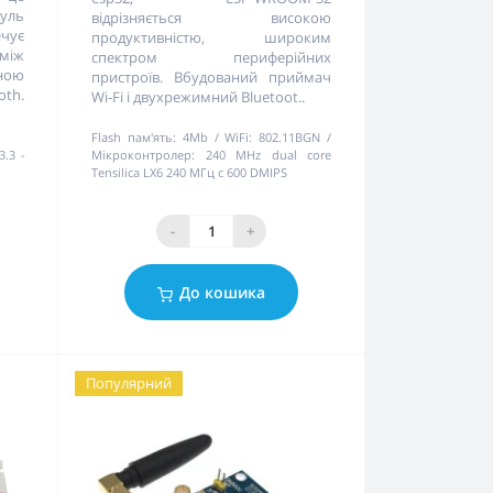
дуль
відрізняється високою
чує
продуктивністю, широким
між
спектром периферійних
ною
пристроїв. Вбудований приймач
th.
Wi-Fi і двухрежимний Bluetoot..
Flash пам'ять:
4Mb
WiFi:
802.11BGN
3.3 -
Мікроконтролер:
240 MHz dual core
Tensilica LX6 240 МГц с 600 DMIPS
-
+
До кошика
Популярний