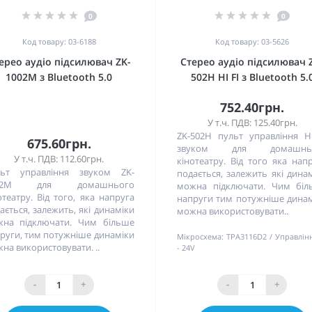
0
0
Код товару: 03-6188
Код товару: 03-5626
ерео аудіо підсилювач ZK-
Стерео аудіо підсилювач 
1002M з Bluetooth 5.0
502H HI FI з Bluetooth 5.
752.40грн.
У т.ч. ПДВ: 125.40грн.
ZK-502H пульт управління H
675.60грн.
звуком для домашнь
У т.ч. ПДВ: 112.60грн.
кінотеатру. Від того яка нап
льт управління звуком ZK-
подається, залежить які дина
02M для домашнього
можна підключати. Чим біл
отеатру. Від того, яка напруга
напруги тим потужніше дина
ається, залежить, які динаміки
можна використовувати..
на підключати. Чим більше
руги, тим потужніше динаміки
Мікросхема:
TPA3116D2
Управлін
на використовувати. ..
- 24V
-
+
-
+