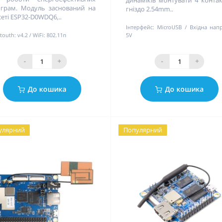
грам. Модуль заснований на
гніздо 2.54mm..
сеті ESP32-D0WDQ6,..
Інтерфейс:
MicroUSB
Вхідна напр
touth:
v4.2
WiFi:
802.11n
5V
-
+
-
+
До кошика
До кошика
улярний
Популярний