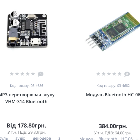
0
0
Код товару: 03-4686
Код товару: 03-4682
MP3 перетворювач звуку
Модуль Bluetooth HC-0
VHM-314 Bluetooth
Від 178.80грн.
384.00грн.
У т.ч. ПДВ: 29.80грн.
У т.ч. ПДВ: 64.00грн.
дуль аудіо декодера з
Модуль Bluetooth HC-06 –