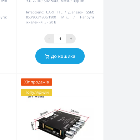
3.0. А ще SIM800C може відтво..
Інтерфейс:
UART TTL
Діапазон GSM:
уга:
850/900/1800/1900 МГц
Напруга
живлення:
5 - 20 В
-
+
До кошика
Хіт продажів
Популярний