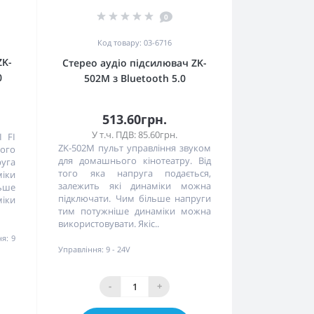
0
Код товару: 03-6716
ZK-
Стерео аудіо підсилювач ZK-
0
502M з Bluetooth 5.0
513.60грн.
У т.ч. ПДВ: 85.60грн.
I FI
ZK-502M пульт управління звуком
ого
для домашнього кінотеатру. Від
руга
того яка напруга подається,
міки
залежить які динаміки можна
ьше
підключати. Чим більше напруги
міки
тим потужніше динаміки можна
використовувати. Якіс..
ня:
9
Управління:
9 - 24V
-
+