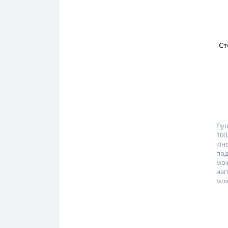
Ст
Пу
10
кін
под
мож
нап
мож