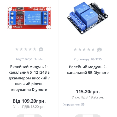
0
0
Код товару: 03-3565
Код товару: 03-3795
Релейний модуль 1-
Релейний модуль 2-
канальний 5|12|24В з
канальний 5В Diymore
джампером високий /
низький рівень
керування Diymore
115.20грн.
У т.ч. ПДВ: 19.20грн.
Від 109.20грн.
Управління:
5В
У т.ч. ПДВ: 18.20грн.