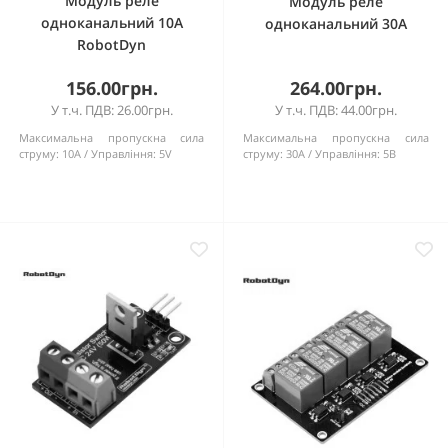
Модуль реле
Модуль реле
одноканальний 10А
одноканальний 30А
RobotDyn
156.00грн.
264.00грн.
У т.ч. ПДВ: 26.00грн.
У т.ч. ПДВ: 44.00грн.
Максимальна пропускна сила
Максимальна пропускна сила
струму:
10A
Управління:
5V
струму:
30А
Управління:
5В