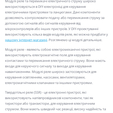
Модулі реле та перемикачі електричного струму широко
використовуються в DIY-електроніці для керування
електричними пристроями та ланцюгами. Дані компоненти
дозволяють контролювати подачу або перемикання струму за
допомогою сигналів або сигналів керування від
мікроконтролерів або інших пристроїв. У DIY-проектуванні
використовують кілька видів модулів реле, які можна придбати у
нашому інтернет-магазині
. Розглянемо ці модулі детальніше.
Модулі реле - являють собою електромеханічні пристрої, які
використовують електромагнітне поле для керування
контактами та перемикання електричного струму. Вони мають
входи для керуючого сигналу та виходи для керування
навантаженням. Модулі реле широко застосовуються для
керування освітленням, насосами, вентиляторами,
електромагнітними клапанами та іншими пристроями.
Твердотільні реле (SSR) - це електронні пристрої, які
використовують напівпровідникові компоненти, такі як
тиристори або транзистори, для керування електричним
струмом. Вони мають швидкий час реакції, високу надійність та