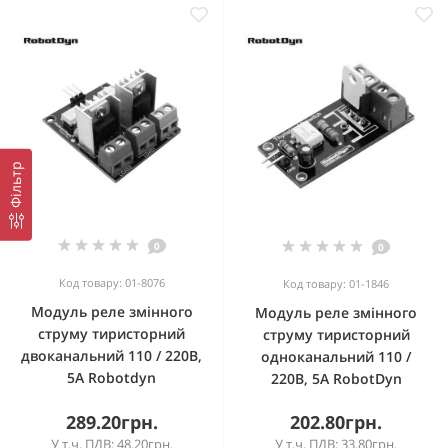
Фільтр
0
0
Код товару: 01-8076
Код товару: 01-1846
Модуль реле змінного
Модуль реле змінного
струму тиристорний
струму тиристорний
двоканальний 110 / 220В,
одноканальний 110 /
5А Robotdyn
220В, 5А RobotDyn
289.20грн.
202.80грн.
У т.ч. ПДВ: 48.20грн.
У т.ч. ПДВ: 33.80грн.