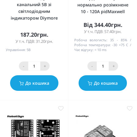
канальний 5В зі
нормально розімкнене
світлодіодним
10 - 120А pidMaxwell
індикатором Diymore
Від 344.40грн.
У т.ч. ПДВ: 57.40грн.
187.20грн.
Робоча вологисть:
35 - 85%
У т.ч. ПДВ: 31.20грн.
Робоча температура:
-30 +75 C
Управління:
5В
Час відгуку:
< 10 ms
-
+
-
+
До кошика
До кошика