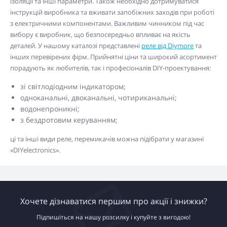
ізоляції та інші параметри. Також необхідно дотримуватися
інструкцій виробника та вживати запобіжних заходів при роботі
з електричними компонентами. Важливим чинником під час
вибору є виробник, що безпосередньо впливає на якість
деталей. У нашому каталозі представлені
реле від Diymore
та
інших перевірених фірм. Прийнятні ціни та широкий асортимент
порадують як любителів, так і професіоналів DIY-проектування:
зі світлодіодним індикатором;
одноканальні, двоканальні, чотириканальні;
водонепроникні;
з бездротовим керуванням;
ці та інші види реле, перемикачів можна підібрати у магазині
«DIYelectronics».
Хочете дізнаватися першим про акції і знижки?
Підпишіться на нашу розсилку і купуйте з вигодою!