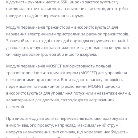
відсутність рухомих частин. SSR широко застосовуються у
високочастотних та високонавантажених системах, де потрібне
швидке та надійне перемикання струму.
Модулі перемикачів транзистора – використовуються для
керування електричними пристроями за рахунок транзисторів.
Зазвичай мають вхідні та вихідні порти для керуючих сигналів і
дозволяють керувати навантаженням за допомогою керуючого
сигналу мікроконтролера або іншого джерела.
Модулі перемикачів MOSFET використовують польові
транзистори з ізольованим затвором (MOSFET) для управління
електричними пристроями. Вони надають високу швидкість
перемикання та низький опір включення. MOSFET широко
використовуються для управління потужними навантаженнями,
характерними для двигунів, світлодіодів та нагрівальних
елементів.
При виборі модулів реле та перемикачів важливо враховувати
вимоги вашого проекту, наприклад, максимальний струм і
напруга навантаження, тип сигналу, що управляє, необхідність