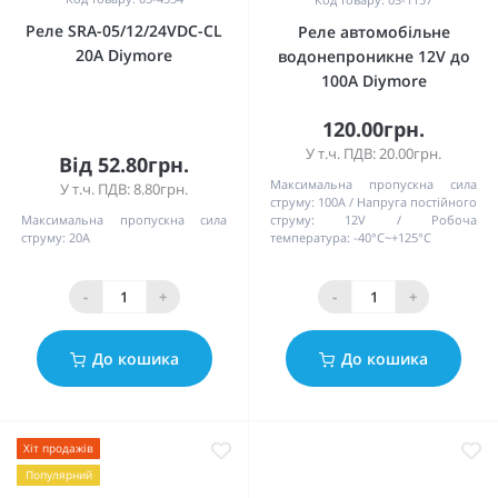
Реле SRA-05/12/24VDC-CL
Реле автомобільне
20А Diymore
водонепроникне 12V до
100A Diymore
120.00грн.
У т.ч. ПДВ: 20.00грн.
Від 52.80грн.
Максимальна пропускна сила
У т.ч. ПДВ: 8.80грн.
струму:
100А
Напруга постійного
Максимальна пропускна сила
струму:
12V
Робоча
струму:
20А
температура:
-40°C~+125°C
-
+
-
+
До кошика
До кошика
Хіт продажів
Популярний