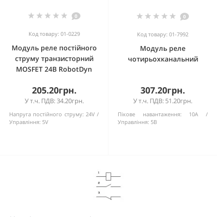
0
0
Код товару: 01-0229
Код товару: 01-7992
Модуль реле постійного
Модуль реле
струму транзисторний
чотирьохканальний
MOSFET 24В RobotDyn
205.20грн.
307.20грн.
У т.ч. ПДВ: 34.20грн.
У т.ч. ПДВ: 51.20грн.
Напруга постійного струму:
24V
Пікове навантаження:
10А
Управління:
5V
Управління:
5В