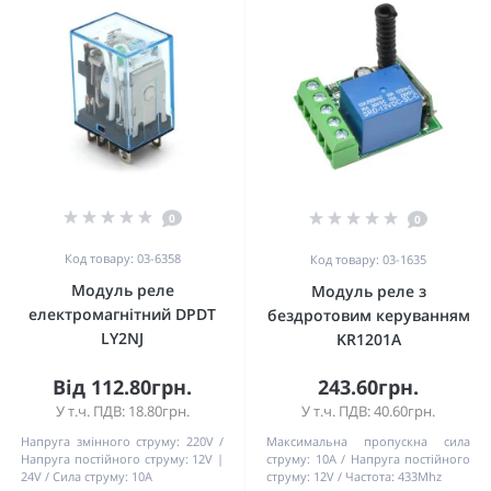
0
0
Код товару: 03-6358
Код товару: 03-1635
Модуль реле
Модуль реле з
електромагнітний DPDT
бездротовим керуванням
LY2NJ
KR1201A
Від 112.80грн.
243.60грн.
У т.ч. ПДВ: 18.80грн.
У т.ч. ПДВ: 40.60грн.
Напруга змінного струму:
220V
Максимальна пропускна сила
Напруга постійного струму:
12V |
струму:
10A
Напруга постійного
24V
Сила струму:
10A
струму:
12V
Частота:
433Mhz