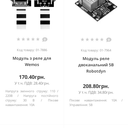
0
0
Код товару: 01-7886
Код товару: 01-7964
Модуль з реле для
Модуль реле
Wemos
двоканальний 5В
Robotdyn
170.40грн.
У т.ч. ПДВ: 28.40грн.
208.80грн.
Напруга змінного струму:
110 /
У т.ч. ПДВ: 34.80грн.
220В
Напруга постійного
струму:
30 В
Пікове
Пікове навантаження:
10А
навантаження:
10А
Управління:
5В