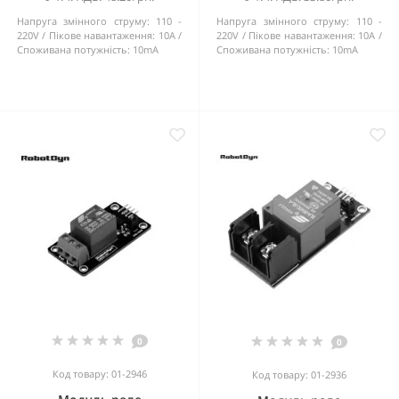
Напруга змінного струму:
110 -
Напруга змінного струму:
110 -
220V
Пікове навантаження:
10A
220V
Пікове навантаження:
10A
Споживана потужність:
10mA
Споживана потужність:
10mA
0
0
Код товару: 01-2946
Код товару: 01-2936