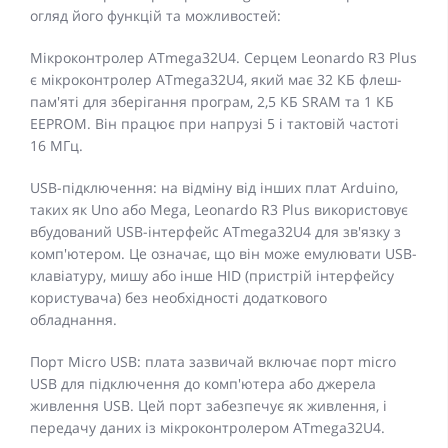
огляд його функцій та можливостей:
Мікроконтролер ATmega32U4. Серцем Leonardo R3 Plus
є мікроконтролер ATmega32U4, який має 32 КБ флеш-
пам'яті для зберігання програм, 2,5 КБ SRAM та 1 КБ
EEPROM. Він працює при напрузі 5 і тактовій частоті
16 МГц.
USB-підключення: на відміну від інших плат Arduino,
таких як Uno або Mega, Leonardo R3 Plus використовує
вбудований USB-інтерфейс ATmega32U4 для зв'язку з
комп'ютером. Це означає, що він може емулювати USB-
клавіатуру, мишу або інше HID (пристрій інтерфейсу
користувача) без необхідності додаткового
обладнання.
Порт Micro USB: плата зазвичай включає порт micro
USB для підключення до комп'ютера або джерела
живлення USB. Цей порт забезпечує як живлення, і
передачу даних із мікроконтролером ATmega32U4.