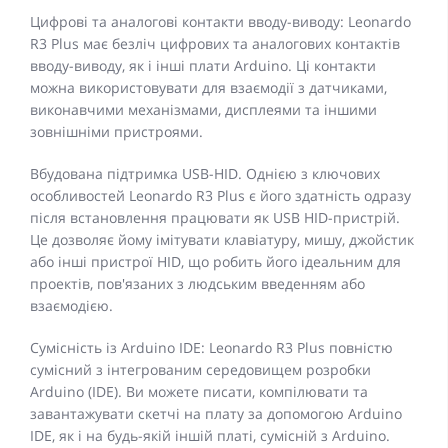
Цифрові та аналогові контакти вводу-виводу: Leonardo
R3 Plus має безліч цифрових та аналогових контактів
вводу-виводу, як і інші плати Arduino. Ці контакти
можна використовувати для взаємодії з датчиками,
виконавчими механізмами, дисплеями та іншими
зовнішніми пристроями.
Вбудована підтримка USB-HID. Однією з ключових
особливостей Leonardo R3 Plus є його здатність одразу
після встановлення працювати як USB HID-пристрій.
Це дозволяє йому імітувати клавіатуру, мишу, джойстик
або інші пристрої HID, що робить його ідеальним для
проектів, пов'язаних з людським введенням або
взаємодією.
Сумісність із Arduino IDE: Leonardo R3 Plus повністю
сумісний з інтегрованим середовищем розробки
Arduino (IDE). Ви можете писати, компілювати та
завантажувати скетчі на плату за допомогою Arduino
IDE, як і на будь-якій іншій платі, сумісній з Arduino.