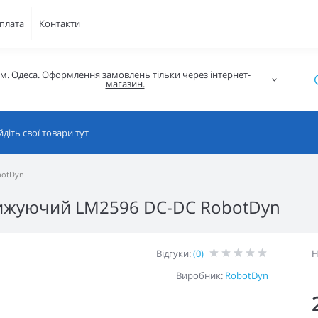
плата
Контакти
м. Одеса. Оформлення замовлень тільки через інтернет-
магазин.
botDyn
ижуючий LM2596 DC-DC RobotDyn
Відгуки:
(0)
Н
Виробник:
RobotDyn