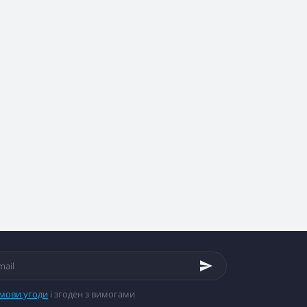
мови угоди
і згоден з вимогами