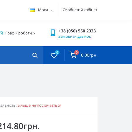
Мова
Особистий кабінет
+38 (050) 550 2333
Графік роботи
Замовити дзвінок
0
0
0.00грн.
аявність:
Більше не постачається
214.80грн.