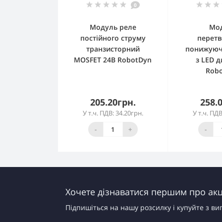
0
Модуль реле
Мо
постійного струму
перет
транзисторний
понижуюч
MOSFET 24В RobotDyn
з LED 
Rob
205.20грн.
258.
У т.ч. ПДВ: 34.20грн.
У т.ч. ПДВ
Більше не
Біл
постачається
поста
-
+
-
Хочете дізнаватися першим про акці
Підпишіться на нашу розсилку і купуйте з ви