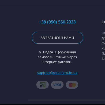
+38 (050) 550 2333
І
Га
ЗВ'ЯЗАТИСЯ З НАМИ
Д
О
К
м. Одеса. Оформлення
П
замовлень тільки через
В
інтернет-магазин.
support@detalipro.in.ua