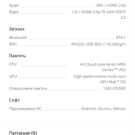
Аудіо
MIC / HDMI 2.0a
Відео
CSI / HDMI 2.0a TX with HDCP
2.2
Зв'язок
Bluetouth
BT4.1
WiFi
AP6255, IEEE 802.11 AC/bb/g/n
Пам'ять
CPU
H6 Quad-core 64-bit ARM
Cortex™-A53
GPU
High-performance multi-core
GPU Mali T720
Оперативна пам'ять
1GB LPDDR3
Софт
Підтримувана ОС
Android, Ubuntu, Debian
Питання (0)