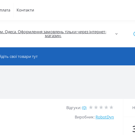
плата
Контакти
м. Одеса. Оформлення замовлень тільки через інтернет-
магазин.
Відгуки:
(0)
Н
Виробник:
RobotDyn