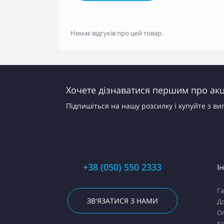
Немає відгуків про цей товар.
Хочете дізнаватися першим про акці
Підпишіться на нашу розсилку і купуйте з ви
+38 (050) 550 2333
І
Га
ЗВ'ЯЗАТИСЯ З НАМИ
Д
О
К