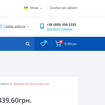
Мова
Особистий кабінет
+38 (050) 550 2333
Графік роботи
Замовити дзвінок
0
0
0.00грн.
аявність:
Більше не постачається
339.60грн.