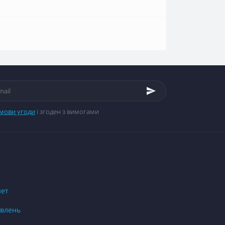
мови угоди
і згоден з вимогами
нет
овлень