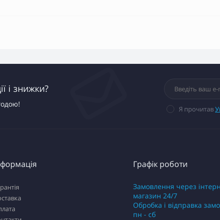
ї і знижки?
годою!
Я прочитав
У
нформація
Графік роботи
Замовлення через інтер
рантія
магазин 24/7
оставка
Обробка і відправка зам
плата
пн - сб
онтакти