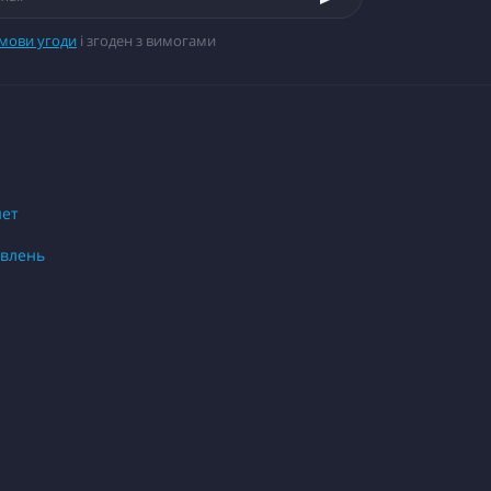
мови угоди
і згоден з вимогами
нет
овлень