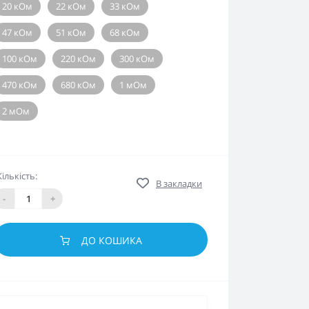
20 кОм
22 кОм
33 кОм
47 кОм
51 кОм
68 кОм
100 кОм
220 кОм
300 кОм
470 кОм
680 кОм
1 мОм
2 мОм
Кількість:
В закладки
-
+
ДО КОШИКА