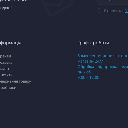
годою!
Я прочитав
У
нформація
Графік роботи
Замовлення через інтер
рантія
магазин 24/7
оставка
Обробка і відправка зам
плата
пн - сб
онтакти
9:00 - 17:00
овернення товару
иробники