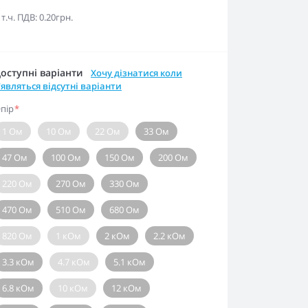
 т.ч. ПДВ: 0.20грн.
оступні варіанти
Хочу дізнатися коли
'являться відсутні варіанти
пір
*
1 Ом
10 Ом
22 Ом
33 Ом
47 Ом
100 Ом
150 Ом
200 Ом
220 Ом
270 Ом
330 Ом
470 Ом
510 Ом
680 Ом
820 Ом
1 кОм
2 кОм
2.2 кОм
3.3 кОм
4.7 кОм
5.1 кОм
6.8 кОм
10 кОм
12 кОм