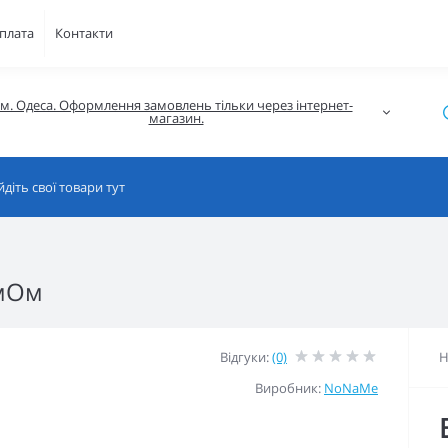
плата
Контакти
м. Одеса. Оформлення замовлень тільки через інтернет-
магазин.
 мОм
Відгуки:
(0)
Н
Виробник:
NoNaMe