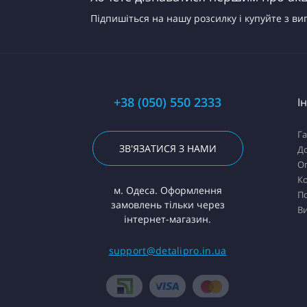
Підпишіться на нашу розсилку і купуйте з ви
+38 (050) 550 2333
І
Га
ЗВ'ЯЗАТИСЯ З НАМИ
Д
О
К
м. Одеса. Оформлення
П
замовлень тільки через
В
інтернет-магазин.
support@detalipro.in.ua