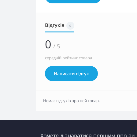
Відгуків
0
0
/ 5
середній рейтинг товара
Написати відгук
Немає відгуків про цей товар.
Хочете дізнаватися першим про акці